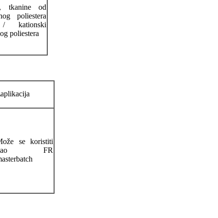
, tkanine od
nog poliestera
 kationski
og poliestera
aplikacija
A
ože se koristiti
kao FR
asterbatch