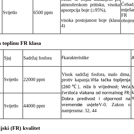
Ćebad
atmosferskom pritisku, visoka
miješa
apsorpcija boje (≥95%),
Svijetlo
6500 ppm
FR /
visoka postojanost boje (klasa
obojen
4)
 toplinu FR klasa
karakteristike
Sjaj
Sadržaj fosfora
F
Visok sadržaj fosfora, malo dima,
Svijetlo
22000 ppm
protiv kapanja.
Viša tačka topljenja
℃
M
(260
), niža b vrijednost; Veća
čvrstoća vlakana od normalnog FR;
m
Dobra predivost i otpornost na
V-0. Zakon o
vremenske uvjete
Svijetlo
44000 ppm
namjerama: 32, 44
jski (FR) kvalitet