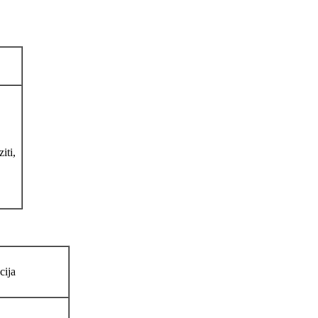
iti,
cija