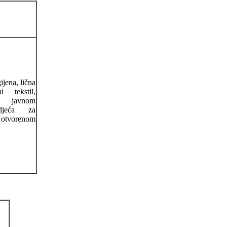
ijena, lična
i tekstil,
u javnom
djeća za
otvorenom