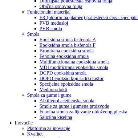
Difuzijska poliesterska osnovna folija
Obična osnovna folija
Funkcionalni materijal
FR (otporni na plamen) poliesterski čips i specijaln
PVB međusloj
PVB smola
Smola
Epoksidna smola bisfenola A
Epoksidna smola bisfenola F
Bromirana epoksidna smola
Fenolna epoksidna smola
Multifunkcionalna epoksidna smola
MDI modificirana epoksidna smola
DCPD epoksidna smola
DOPO epoksid koji sadrži fosfor
Specijalna epoksidna smola
Međuprodukti
Smola za gume i gume
Alkilfenol acetilenska smola
Smole za gume i gumene proizvode
Fenolna smola za lijevanje obloženog pijeska
Salicilna kiselina
Inovacije
Platforma za inovacije
Kvalitet