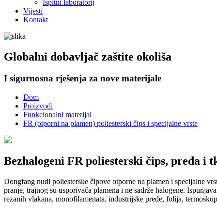
Ispitni laboratorij
Vijesti
Kontakt
Globalni dobavljač zaštite okoliša
I sigurnosna rješenja za nove materijale
Dom
Proizvodi
Funkcionalni materijal
FR (otporni na plamen) poliesterski čips i specijalne vrste
Bezhalogeni FR poliesterski čips, pređa i 
Dongfang nudi poliesterske čipove otporne na plamen i specijalne vrst
pranje, trajnog su usporivača plamena i ne sadrže halogene. Ispunja
rezanih vlakana, monofilamenata, industrijske pređe, folija, termoskup