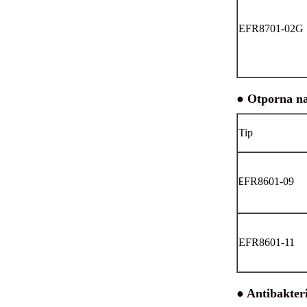
EFR8701-02G
● Otporna na
Tip
FR8601-09
E
EFR8601-11
● Antibakteri