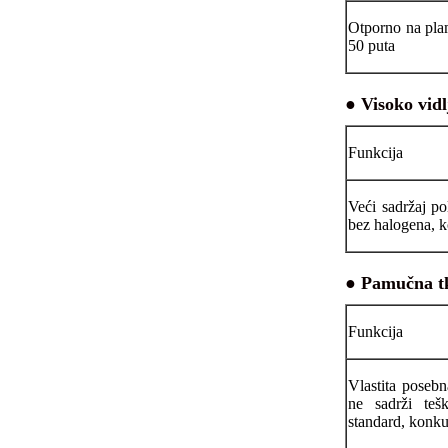
Otporno na pla
50 puta
● Visoko vid
Funkcija
Veći sadržaj po
bez halogena, k
● Pamučna t
Funkcija
Vlastita posebn
ne sadrži teš
standard, konku