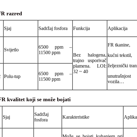
FR razred
Sjaj
Sadržaj fosfora
Funkcija
Aplikacija
FR tkanine,
6500 ppm –
1
Svijetlo
11500 ppm
Bez halogena,
kućni tekstil,
trajno usporivač
željeznički tranz
plamena. LOI:
32 ~ 40
6500 ppm –
unutrašnjost
2
Polu-tup
11500 ppm
vozila…
R kvalitet koji se može bojati
Sadržaj
Sjaj
Karakteristike
Aplika
fosfora
Može se bojati kuhanjem pri