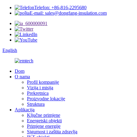
Telefon: +86-816-2295680
E-mail: sales@dongfang-insulation.com
English
Dom
O nama
Profil kompanije
Vizija i misija
Prekretnica
Proizvodne lokacije
Struktura
Aplikacija
Ključne primjene
Energetski objekti
Primjene energije
Sigurnost i zaštita zdravlja