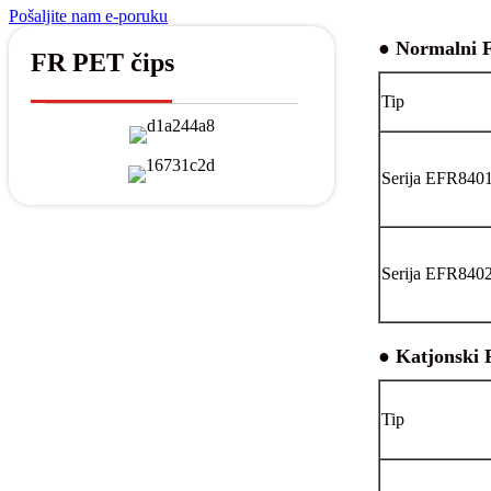
Pošaljite nam e-poruku
● Normalni 
FR PET čips
Tip
Serija EFR840
Serija EFR840
● Katjonski F
Tip