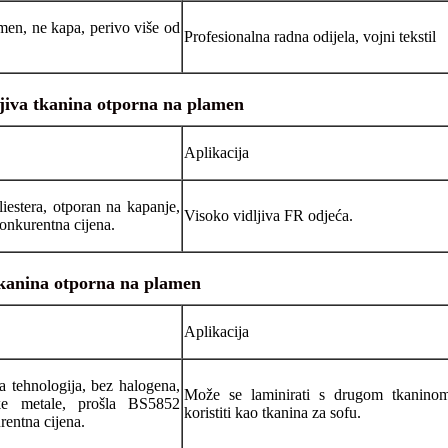
men, ne kapa, perivo više od
Profesionalna radna odijela, vojni tekstil
ljiva tkanina otporna na plamen
Aplikacija
liestera, otporan na kapanje,
Visoko vidljiva FR odjeća.
onkurentna cijena.
kanina otporna na plamen
Aplikacija
a tehnologija, bez halogena,
Može se laminirati s drugom tkanino
ke metale, prošla BS5852
koristiti kao tkanina za sofu.
rentna cijena.