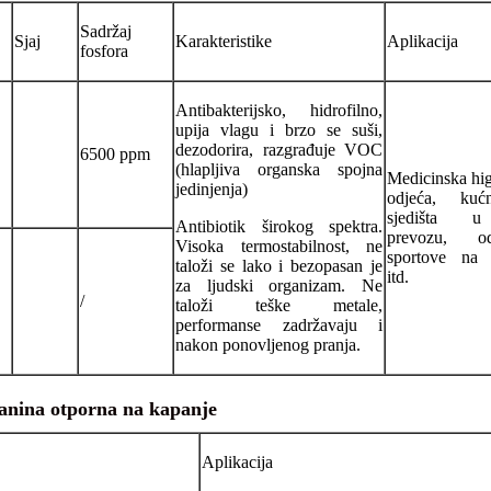
Sadržaj
Sjaj
Karakteristike
Aplikacija
fosfora
Antibakterijsko, hidrofilno,
upija vlagu i brzo se suši,
dezodorira, razgrađuje VOC
6500 ppm
(hlapljiva organska spojna
Medicinska hig
jedinjenja)
odjeća, kućn
sjedišta 
Antibiotik širokog spektra.
prevozu, o
Visoka termostabilnost, ne
sportove na 
taloži se lako i bezopasan je
itd.
za ljudski organizam. Ne
/
taloži teške metale,
performanse zadržavaju i
nakon ponovljenog pranja.
anina otporna na kapanje
Aplikacija