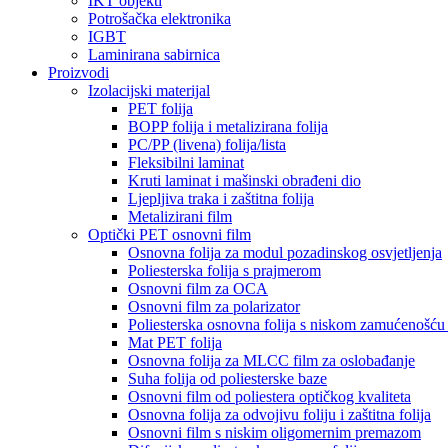
IKT objekti
Potrošačka elektronika
IGBT
Laminirana sabirnica
Proizvodi
Izolacijski materijal
PET folija
BOPP folija i metalizirana folija
PC/PP (livena) folija/lista
Fleksibilni laminat
Kruti laminat i mašinski obrađeni dio
Ljepljiva traka i zaštitna folija
Metalizirani film
Optički PET osnovni film
Osnovna folija za modul pozadinskog osvjetljenja
Poliesterska folija s prajmerom
Osnovni film za OCA
Osnovni film za polarizator
Poliesterska osnovna folija s niskom zamućenošć
Mat PET folija
Osnovna folija za MLCC film za oslobađanje
Suha folija od poliesterske baze
Osnovni film od poliestera optičkog kvaliteta
Osnovna folija za odvojivu foliju i zaštitna folija
Osnovni film s niskim oligomernim premazom