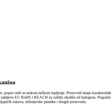
tkanina
e, poput onih sa niskom tačkom topljenja. Proizvodi imaju karakteristik
va zahtjeve EU RoHS i REACH za zaštitu okoliša od halogena. Pogodni s
ljajućih rukava, inženjerske plastike i drugih proizvoda.